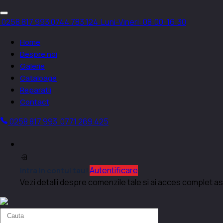
0258 817 993
0744 783 124
Luni-Vineri: 08:00-16:30
Home
Despre noi
Galerie
Cataloage
Reparatii
Contact
0258 817 993
0771 269 425
Autentificare
Intra in contul tau!
Vezi detalii despre comenzile tale si ai acces complet as