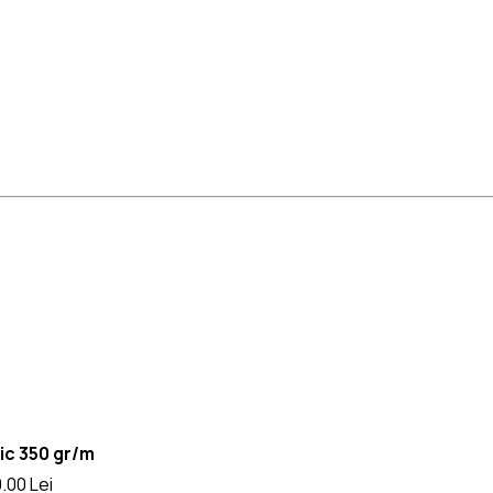
lic 350 gr/m
0.00
Lei