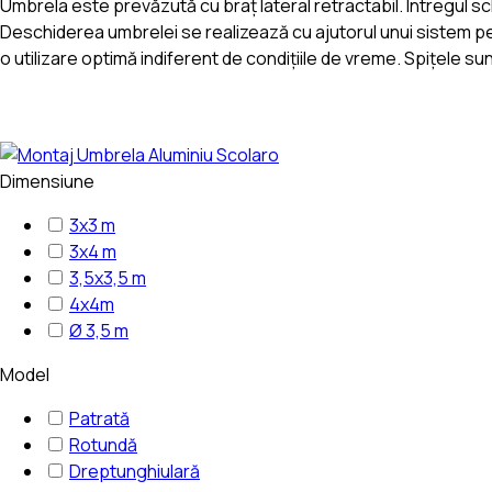
Umbrela este prevăzută cu braț lateral retractabil. Întregul schel
Deschiderea umbrelei se realizează cu ajutorul unui sistem pe
o utilizare optimă indiferent de condițiile de vreme. Spițele su
Dimensiune
3x3 m
3x4 m
3,5x3,5 m
4x4m
Ø 3,5 m
Model
Patrată
Rotundă
Dreptunghiulară