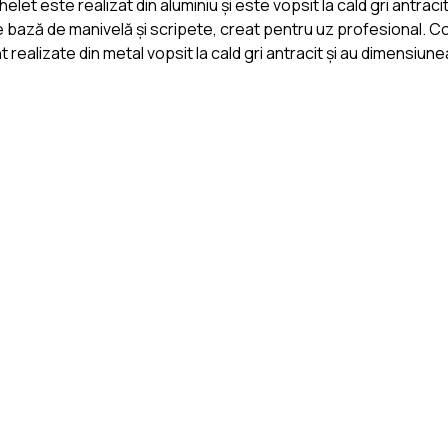
et este realizat din aluminiu și este vopsit la cald gri antracit 
 bază de manivelă și scripete, creat pentru uz profesional. C
nt realizate din metal vopsit la cald gri antracit și au dimensiu