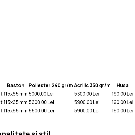
Baston
Poliester 240 gr/m
Acrilic 350 gr/m
Husa
t
115x65 mm
5000.00
Lei
5300.00
Lei
190.00
Lei
t
115x65 mm
5600.00
Lei
5900.00
Lei
190.00
Lei
t
115x65 mm
5500.00
Lei
5900.00
Lei
190.00
Lei
alitate si stil