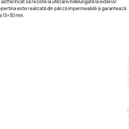
astfel încât să reziste la utilizare îndelungată la exterior.
opertina este realizată din pânză impermeabilă și garantează
nea 15×30 mm.
1
1
1
1
1
3
1
1