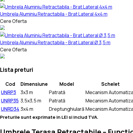
Umbrela Aluminiu Retractabila - Brat Lateral 4x4 m
Cere Oferta
Umbrela Aluminiu Retractabila - Brat Lateral Ø 3,5 m
Cere Oferta
Lista preturi
Cod
Dimensiune
Model
Schelet
UNRP3
3x3 m
Patrată
Mecanism Automatiza
UNRP35
3,5x3,5 m
Patrată
Mecanism Automatiza
UNRD34
3x4 m
Dreptunghiulară
Mecanism Automatiza
Preturile sunt exprimate in LEI si includ TVA.
Umbrele Terasa Retractabile – Function