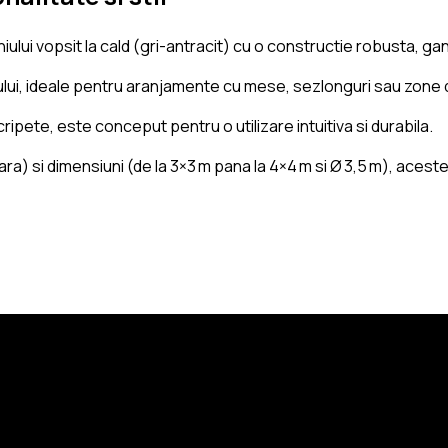
lui vopsit la cald (gri-antracit) cu o constructie robusta, gand
tiului, ideale pentru aranjamente cu mese, sezlonguri sau zone 
ipete, este conceput pentru o utilizare intuitiva si durabila.
ara) si dimensiuni (de la 3×3 m pana la 4×4 m si Ø 3,5 m), ace