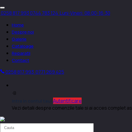
0258 817 993
0744 783 124
Luni-Vineri: 08:00-16:30
Home
Despre noi
Galerie
Cataloage
Reparatii
Contact
0258 817 993
0771 269 425
Autentificare
Intra in contul tau!
Vezi detalii despre comenzile tale si ai acces complet as