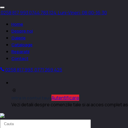
0258 817 993
0744 783 124
Luni-Vineri: 08:00-16:30
Home
Despre noi
Galerie
Cataloage
Reparatii
Contact
0258 817 993
0771 269 425
Autentificare
Intra in contul tau!
Vezi detalii despre comenzile tale si ai acces complet as