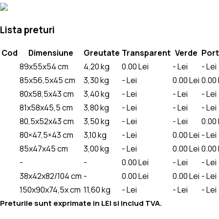
Lista preturi
Cod
Dimensiune
Greutate
Transparent
Verde
Port
89x55x54 cm
4,20 kg
0.00
Lei
-
Lei
-
Lei
85x56,5x45 cm
3,30 kg
-
Lei
0.00
Lei
0.00
80x58,5x43 cm
3,40 kg
-
Lei
-
Lei
-
Lei
81x58x45,5 cm
3,80 kg
-
Lei
-
Lei
-
Lei
80,5x52x43 cm
3,50 kg
-
Lei
-
Lei
0.00
80×47,5×43 cm
3,10 kg
-
Lei
0.00
Lei
-
Lei
85x47x45 cm
3,00 kg
-
Lei
0.00
Lei
0.00
-
-
0.00
Lei
-
Lei
-
Lei
38x42x82/104 cm
-
0.00
Lei
0.00
Lei
-
Lei
150x90x74,5x cm
11,60 kg
-
Lei
-
Lei
-
Lei
Preturile sunt exprimate in LEI si includ TVA.