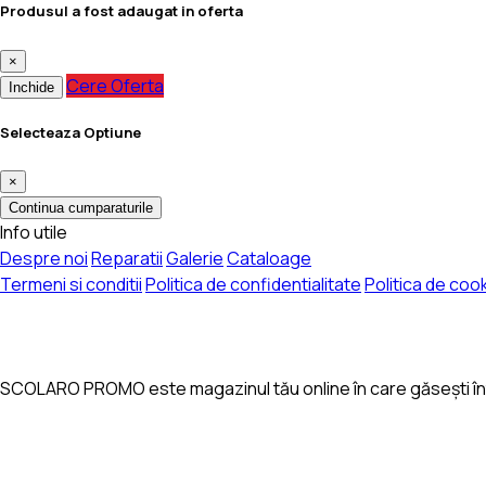
Produsul a fost adaugat in oferta
×
Cere Oferta
Inchide
Selecteaza Optiune
×
Continua cumparaturile
Info utile
Despre noi
Reparatii
Galerie
Cataloage
Termeni si conditii
Politica de confidentialitate
Politica de coo
SCOLARO PROMO este magazinul tău online în care găsești într