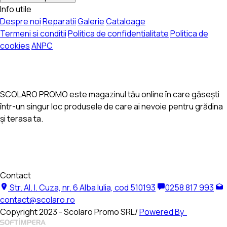
Info utile
Despre noi
Reparatii
Galerie
Cataloage
Termeni si conditii
Politica de confidentialitate
Politica de
cookies
ANPC
SCOLARO PROMO este magazinul tău online în care găsești
într-un singur loc produsele de care ai nevoie pentru grădina
și terasa ta.
Contact
Str. Al. I. Cuza, nr. 6 Alba Iulia, cod 510193
0258 817 993
contact@scolaro.ro
Copyright 2023 - Scolaro Promo SRL/
Powered By