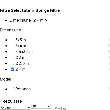
Filtre Selectate
Sterge Filtre
Dimensiune
Ø 4 m
Dimensiune
3x3 m
1
3x4 m
2
3,5x3,5 m
2
Ø 3 m
1
Ø 3,5 m
1
Ø 4 m
1
Model
Rotundă
1
1 Rezultate
/ Pagina