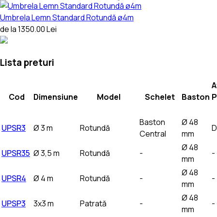
Umbrela Lemn Standard Rotundă ø4m
de la 1350.00 Lei
Lista preturi
A
Cod
Dimensiune
Model
Schelet
Baston
P
Baston
Ø 48
UPSR3
Ø 3 m
Rotundă
D
Central
mm
Ø 48
UPSR35
Ø 3,5 m
Rotundă
-
-
mm
Ø 48
UPSR4
Ø 4 m
Rotundă
-
-
mm
Ø 48
UPSP3
3x3 m
Patrată
-
-
mm