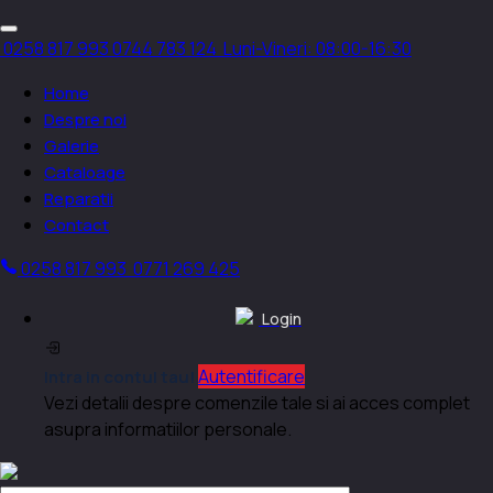
0258 817 993
0744 783 124
Luni-Vineri: 08:00-16:30
Home
Despre noi
Galerie
Cataloage
Reparatii
Contact
0258 817 993
0771 269 425
Login
Autentificare
Intra in contul tau!
Vezi detalii despre comenzile tale si ai acces complet
asupra informatiilor personale.