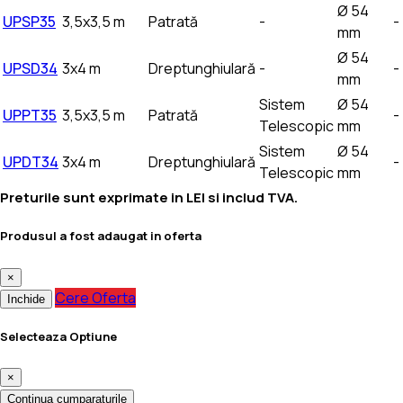
Ø 54
UPSP35
3,5x3,5 m
Patrată
-
-
mm
Ø 54
UPSD34
3x4 m
Dreptunghiulară
-
-
mm
Sistem
Ø 54
UPPT35
3,5x3,5 m
Patrată
-
Telescopic
mm
Sistem
Ø 54
UPDT34
3x4 m
Dreptunghiulară
-
Telescopic
mm
Preturile sunt exprimate in LEI si includ TVA.
Produsul a fost adaugat in oferta
×
Cere Oferta
Inchide
Selecteaza Optiune
×
Continua cumparaturile