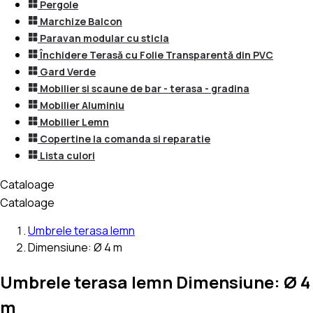
Pergole
Marchize Balcon
Paravan modular cu sticla
Închidere Terasă cu Folie Transparentă din PVC
Gard Verde
Mobilier si scaune de bar - terasa - gradina
Mobilier Aluminiu
Mobilier Lemn
Copertine la comanda si reparatie
Lista culori
Cataloage
Cataloage
Umbrele terasa lemn
Dimensiune: Ø 4 m
Umbrele terasa lemn Dimensiune: Ø 4
m