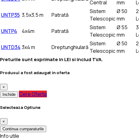
Central
mm
L
Sistem
Ø 50
2
UNTP35
3,5x3,5 m
Patrată
Telescopic
mm
L
Sistem
Ø 55
3
UNTP4
4x4m
Patrată
Telescopic
mm
L
Sistem
Ø 50
2
UNTD34
3x4 m
Dreptunghiulară
Telescopic
mm
L
Preturile sunt exprimate in LEI si includ TVA.
Produsul a fost adaugat in oferta
×
Cere Oferta
Inchide
Selecteaza Optiune
×
Continua cumparaturile
Info utile