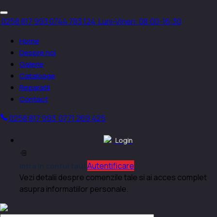
0258 817 993
0744 783 124
Luni-Vineri: 08:00-16:30
Home
Despre noi
Galerie
Cataloage
Reparatii
Contact
0258 817 993
0771 269 425
Login
Autentificare
Intra in contul tau!
Vezi detalii despre comenzile tale si ai acces complet
asupra informatiilor personale.