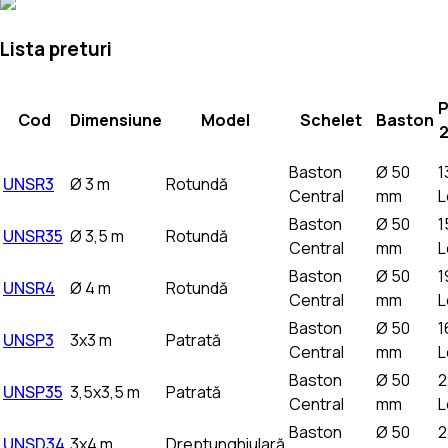
Lista preturi
P
Cod
Dimensiune
Model
Schelet
Baston
2
Baston
Ø 50
1
UNSR3
Ø 3 m
Rotundă
Central
mm
L
Baston
Ø 50
1
UNSR35
Ø 3,5 m
Rotundă
Central
mm
L
Baston
Ø 50
1
UNSR4
Ø 4 m
Rotundă
Central
mm
L
Baston
Ø 50
1
UNSP3
3x3 m
Patrată
Central
mm
L
Baston
Ø 50
2
UNSP35
3,5x3,5 m
Patrată
Central
mm
L
Baston
Ø 50
2
UNSD34
3x4 m
Dreptunghiulară