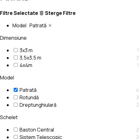
Filtre Selectate
Sterge Filtre
Model
Patrată
Dimensiune
3x3 m
1
3,5x3,5 m
2
4x4m
1
Model
Patrată
4
Rotundă
3
Dreptunghiulară
2
Schelet
Baston Central
2
Sistem Telescopic
2